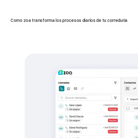
Como zoa transforma los procesos diarios de tu correduría
Como
ZOA
solucionó
los
problemas
de
Vélez
Ortiz
1
de
jorar
mos,
s
clientes.