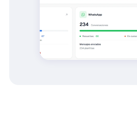
Dificultades
en
la
comunicación
interna
Debido
a
las
dificultades
en
la
comunicación
interna
mucho
tiempo.
Con
Zoa
los
agentes
de
Velez
Ortiz