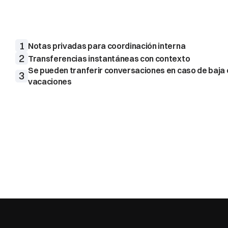
contexto
completo
del
cliente,
pueden
poner
anota
sus
compañeros
e
incluso
pueden
pasarse
las
conversaciones
de
unos
a
otros
1
2
Transferencias instantáneas con contexto
Se pueden tranferir conversaciones en caso de baja o
3
vacaciones