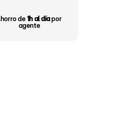
horro de 
1h al día
 por 
agente
?
en
su
correduría
(no
sabían
cuantos
whatsapp
sin
los
problemas,
lo
que
les
impedía
poder