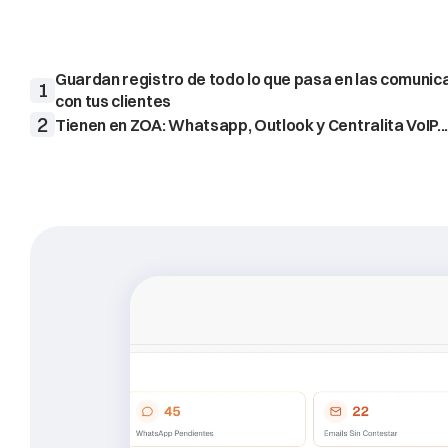
A
parte
pueden
guardar
todos
los
documentos
en
u
lugar
(y
pasarlos
automáticamente
a
ebroker,
su
pr
gestión)
Guardan registro de todo lo que pasa en las comunica
1
con tus clientes
2
Tienen en ZOA: Whatsapp, Outlook y Centralita VoIP..