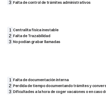
3
Falta de control de trámites administrativos
Problemas
con
las
Llamad
Debido
a
sus
problemas
con
la
centralita
perdían
ll
último
no
podían
grabar
las
llamadas
ni
transcribirla
1
2
Falta de Trazabilidad
3
No podían grabar llamadas
Dificultades
en
la
comunic
Debido
a
que
no
se
registraban
las
comunicaciones
Además
había
una
falta
de
comunicación
en
el
equi
existía
una
forma
eficaz
de
gestionar
cuando
alguie
1
Falta de documentación interna
2
Perdida de tiempo documentando trámites y conver
3
Dificultades a la hora de coger vacaiones o en caso d