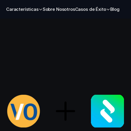
Características
Sobre Nosotros
Casos de Éxito
Blog
Cómo
Velez
Ortiz
pasó
de
tradicional
a
correduría
d