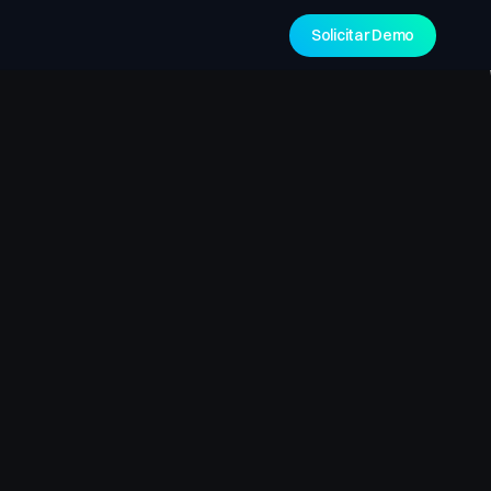
Solicitar Demo
:
igitalizada