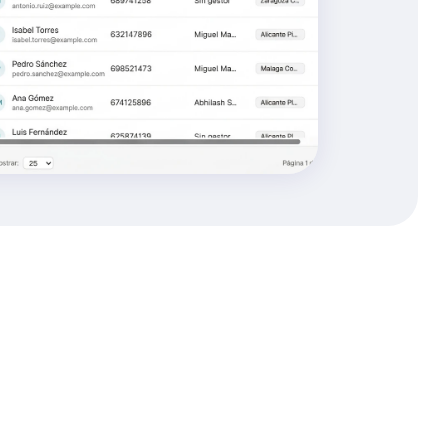
de
todo
lo
que
pasa
en
la
ría
elez
Ortiz
empezó
a
tener
control
de
todas
las
s
que
estaban
ocurriendo
en
la
correduría.
Ahora
número
de
whatsapp,
el
número
de
llamadas
e
de
estas
están
sin
responder.
Todo
lo
se
puede