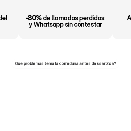
el 
-80%
 de llamadas perdidas 
A
y Whatsapp sin contestar
Que problemas tenía la correduría antes de usar Zoa?
Que
pasaba
antes
de
ZOA
l
y
los
datos.
No
tenían
información
sobre
lo
que
pasaba
tos…).
Todo
esto
hacía
que
no
supieran
donde
estaban