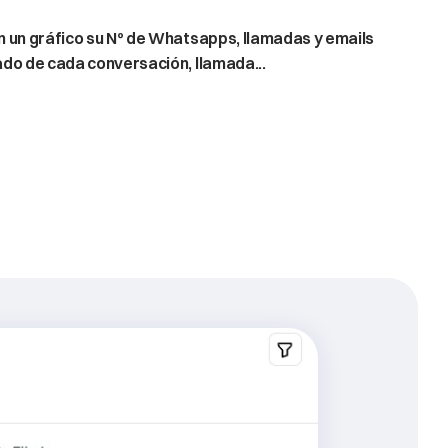
damente
en
los
gráficos
que
Zoa
ofrece.
n un gráfico su Nº de Whatsapps, llamadas y emails
do de cada conversación, llamada...