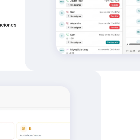
n
solo
ograma
de
ciones 
.
Control
corredu
Gracias
a
Zoa
V
comunicacione
pueden
ver
el
incluso
cuales