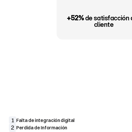
+52%
 de satisfacción d
cliente
Falta
de
Control
y
Datos
En
Velez
Ortiz
tenían
un
gran
problema
con
el
contro
responder
tenían,
donde
se
guardaban
los
documen
solucionarlos
1
Falta de integración digital
2
Perdida de Información