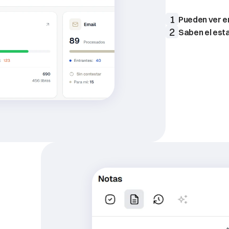
visualizar
rápi
1
Pueden ver e
2
Saben el esta
se
perdía
tienen
el